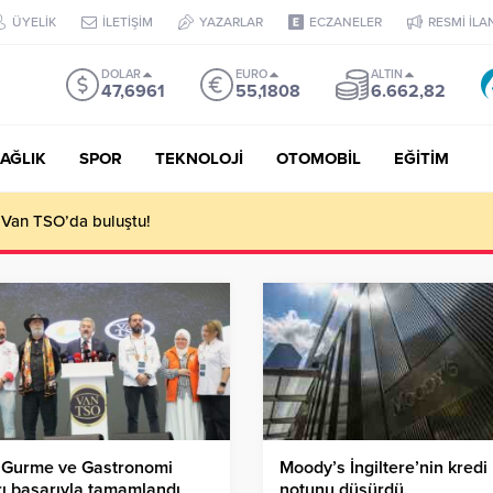
ÜYELİK
İLETİŞİM
YAZARLAR
ECZANELER
RESMİ İLA
DOLAR
EURO
ALTIN
47,6961
55,1808
6.662,82
AĞLIK
SPOR
TEKNOLOJİ
OTOMOBİL
EĞİTİM
 Van TSO’da buluştu!
 Gurme ve Gastronomi
Moody’s İngiltere’nin kredi
ı başarıyla tamamlandı
notunu düşürdü