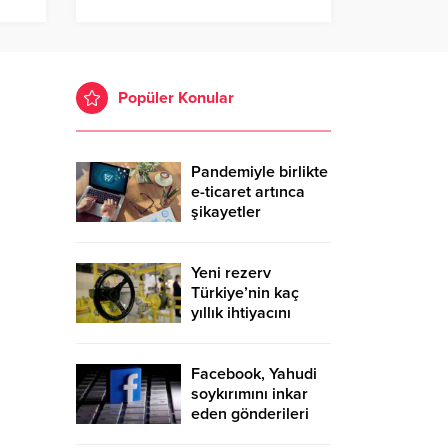
Popüler Konular
Pandemiyle birlikte
e-ticaret artınca
şikayetler
de katlandı
Yeni rezerv
Türkiye’nin kaç
yıllık ihtiyacını
karşılayacak?
Facebook, Yahudi
soykırımını inkar
eden gönderileri
yasaklıyor