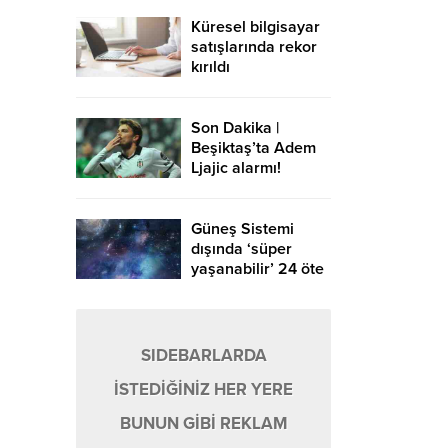
Küresel bilgisayar
satışlarında rekor
kırıldı
Son Dakika |
Beşiktaş’ta Adem
Ljajic alarmı!
Ocak’ta transfer…
Güneş Sistemi
dışında ‘süper
yaşanabilir’ 24 öte
gezegen keşfedildi
SIDEBARLARDA
İSTEDİĞİNİZ HER YERE
BUNUN GİBİ REKLAM