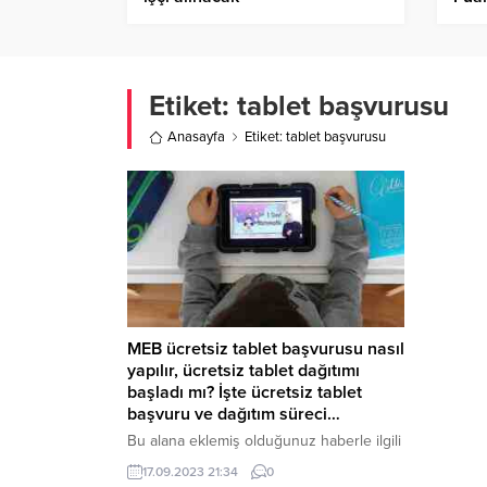
Etiket:
tablet başvurusu
Anasayfa
Etiket: tablet başvurusu
MEB ücretsiz tablet başvurusu nasıl
yapılır, ücretsiz tablet dağıtımı
başladı mı? İşte ücretsiz tablet
başvuru ve dağıtım süreci…
Bu alana eklemiş olduğunuz haberle ilgili
kısa bir özet bilgisi ekleyebilirsiniz. Bu
17.09.2023 21:34
0
metin yazı düzenleme sayfasında “Özet”