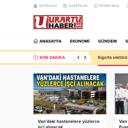
ASTROLOJİ
GAZETELER
SİTENE EKLE
ANASAYFA
EKONOMİ
GÜNDEM
S
SON DAKİKA
Sigorta sektörü
Van’daki hastanelere yüzlerce
Van
işçi alınacak
Fuar