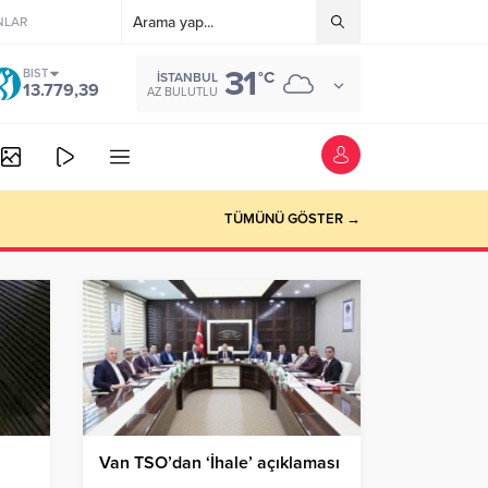
NLAR
31
BIST
°C
İSTANBUL
13.779,39
AZ BULUTLU
TÜMÜNÜ GÖSTER →
Van TSO’dan ‘İhale’ açıklaması