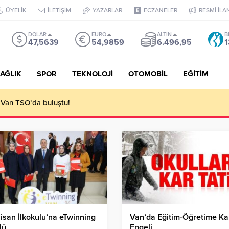
ÜYELİK
İLETİŞİM
YAZARLAR
ECZANELER
RESMİ İLA
DOLAR
EURO
ALTIN
B
47,5639
54,9859
6.496,95
1
AĞLIK
SPOR
TEKNOLOJİ
OTOMOBİL
EĞİTİM
 ediyoruz!
Nisan İlkokulu’na eTwinning
Van’da Eğitim-Öğretime Ka
lü
Engeli