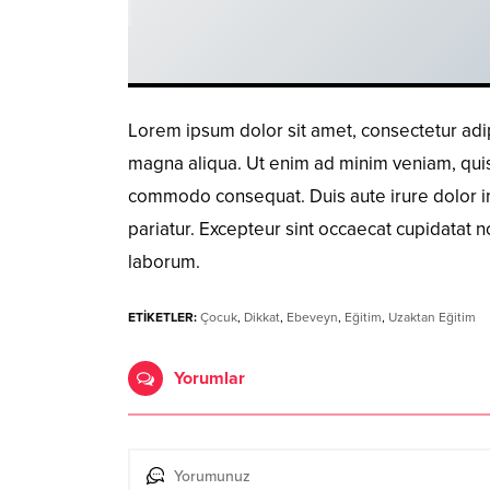
Lorem ipsum dolor sit amet, consectetur adip
magna aliqua. Ut enim ad minim veniam, quis n
commodo consequat. Duis aute irure dolor in 
pariatur. Excepteur sint occaecat cupidatat no
laborum.
ETİKETLER:
Çocuk
,
Dikkat
,
Ebeveyn
,
Eğitim
,
Uzaktan Eğitim
Yorumlar