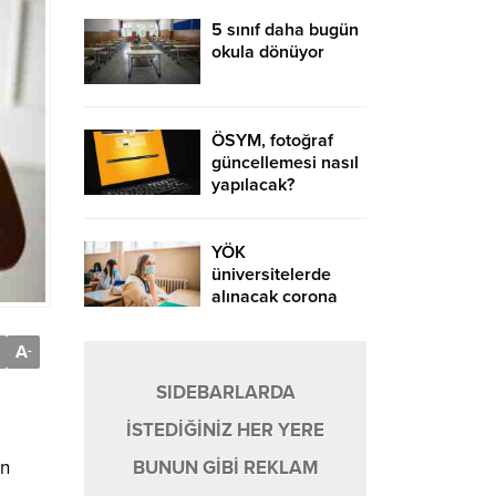
5 sınıf daha bugün
okula dönüyor
ÖSYM, fotoğraf
güncellemesi nasıl
yapılacak?
YÖK
üniversitelerde
alınacak corona
virüs tedbirlerini
açıkladı
A
-
SIDEBARLARDA
İSTEDİĞİNİZ HER YERE
BUNUN GİBİ REKLAM
ın