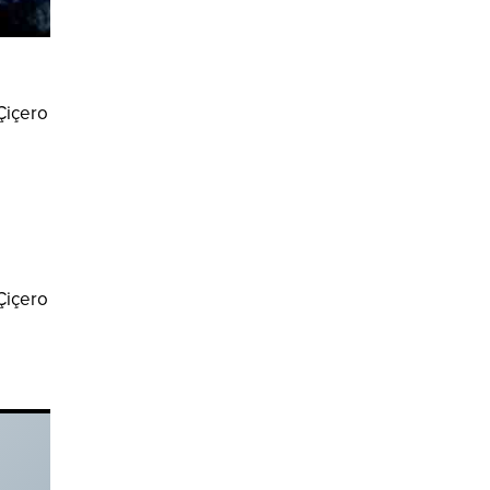
 Çiçero
 Çiçero