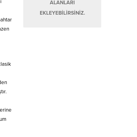
ı
ALANLARI
EKLEYEBİLİRSİNİZ.
nahtar
bazen
lasik
den
tır.
zerine
sum