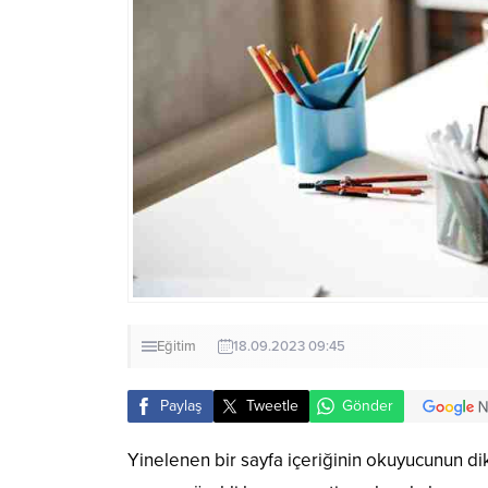
Eğitim
18.09.2023 09:45
Paylaş
Tweetle
Gönder
Yinelenen bir sayfa içeriğinin okuyucunun dik