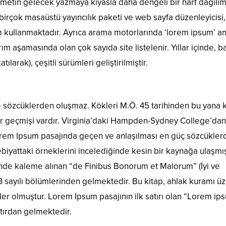
 metin gelecek yazmaya kıyasla daha dengeli bir harf dağılım
birçok masaüstü yayıncılık paketi ve web sayfa düzenleyicisi,
m kullanmaktadır. Ayrıca arama motorlarında ‘lorem ipsum’ a
ım aşamasında olan çok sayıda site listelenir. Yıllar içinde, 
ılarak), çeşitli sürümleri geliştirilmiştir.
e sözcüklerden oluşmaz. Kökleri M.Ö. 45 tarihinden bu yana k
bir geçmişi vardır. Virginia’daki Hampden-Sydney College’dan
Lorem Ipsum pasajında geçen ve anlaşılması en güç sözcükler
biyattaki örneklerini incelediğinde kesin bir kaynağa ulaşmış
inde kaleme alınan “de Finibus Bonorum et Malorum” (İyi ve
.33 sayılı bölümlerinden gelmektedir. Bu kitap, ahlak kuramı ü
r olmuştur. Lorem Ipsum pasajının ilk satırı olan “Lorem ip
atırdan gelmektedir.