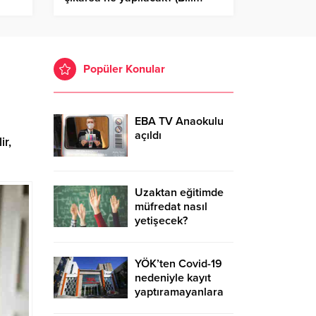
Kurulu üyesi açıkladı)
Popüler Konular
EBA TV Anaokulu
açıldı
ir,
Uzaktan eğitimde
müfredat nasıl
yetişecek?
YÖK’ten Covid-19
nedeniyle kayıt
yaptıramayanlara
ek süre