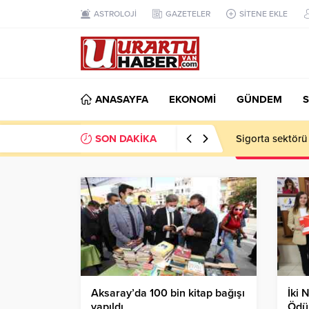
ASTROLOJİ
GAZETELER
SİTENE EKLE
ANASAYFA
EKONOMİ
GÜNDEM
S
SON DAKİKA
VAN TSO: Takip
Aksaray’da 100 bin kitap bağışı
İki 
yapıldı
Ödü