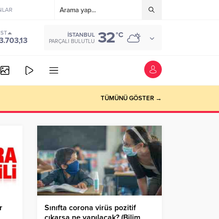
NLAR
32
IST
°C
İSTANBUL
3.703,13
PARÇALI BULUTLU
TÜMÜNÜ GÖSTER →
r
Sınıfta corona virüs pozitif
çıkarsa ne yapılacak? (Bilim