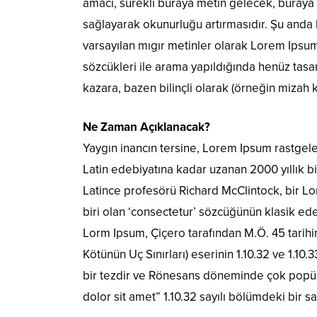
amacı, sürekli buraya metin gelecek, buraya
sağlayarak okunurluğu artırmasıdır. Şu anda 
varsayılan mıgır metinler olarak Lorem Ipsu
sözcükleri ile arama yapıldığında henüz tasar
kazara, bazen bilinçli olarak (örneğin mizah kat
Ne Zaman Açıklanacak?
Yaygın inancın tersine, Lorem Ipsum rastgel
Latin edebiyatına kadar uzanan 2000 yıllık 
Latince profesörü Richard McClintock, bir 
biri olan ‘consectetur’ sözcüğünün klasik ede
Lorm Ipsum, Çiçero tarafından M.Ö. 45 tarih
Kötünün Uç Sınırları) eserinin 1.10.32 ve 1.10
bir tezdir ve Rönesans döneminde çok popüle
dolor sit amet” 1.10.32 sayılı bölümdeki bir s