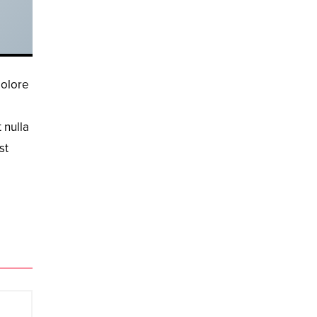
dolore
 nulla
st