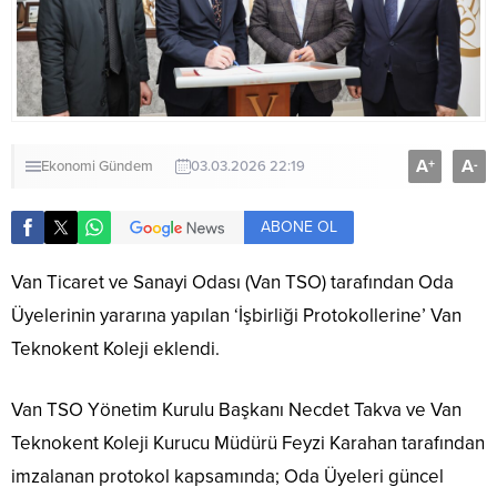
A
A
+
-
Ekonomi
Gündem
03.03.2026 22:19
ABONE OL
Van Ticaret ve Sanayi Odası (Van TSO) tarafından Oda
Üyelerinin yararına yapılan ‘İşbirliği Protokollerine’ Van
Teknokent Koleji eklendi.
Van TSO Yönetim Kurulu Başkanı Necdet Takva ve Van
Teknokent Koleji Kurucu Müdürü Feyzi Karahan tarafından
imzalanan protokol kapsamında; Oda Üyeleri güncel