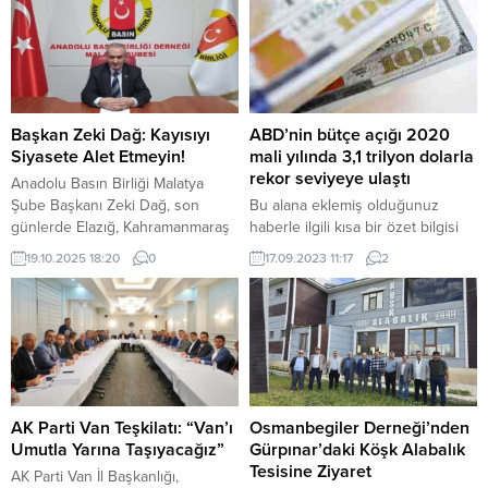
Başkan Zeki Dağ: Kayısıyı
ABD’nin bütçe açığı 2020
Siyasete Alet Etmeyin!
mali yılında 3,1 trilyon dolarla
rekor seviyeye ulaştı
Anadolu Basın Birliği Malatya
Şube Başkanı Zeki Dağ, son
Bu alana eklemiş olduğunuz
günlerde Elazığ, Kahramanmaraş
haberle ilgili kısa bir özet bilgisi
ve Sivas milletvekillerinin Malatya
ekleyebilirsiniz. Bu metin yazı
19.10.2025 18:20
0
17.09.2023 11:17
2
kayısısı ile ilgili yaptığı
düzenleme sayfasında “Özet”
açıklamalara sert tepki gösterdi.
bölümünden eklenebilir. Özet
Dağ, Malatya kayısısının dünya
eklenmişse başlık altında kalın
genelinde tescillenmiş ve ihracatı
olarak bu şekilde gösterilir,
yapılan önemli bir tarım ürünü
eklenmemişse bu alan boş kalır.
olduğunu vurgulayarak, kayısı
üzerinden siyaset yapılmasını etik
dışı olarak nitelendirdi. Başkan
AK Parti Van Teşkilatı: “Van’ı
Osmanbegiler Derneği’nden
Dağ açıklamasında,...
Umutla Yarına Taşıyacağız”
Gürpınar’daki Köşk Alabalık
Tesisine Ziyaret
AK Parti Van İl Başkanlığı,