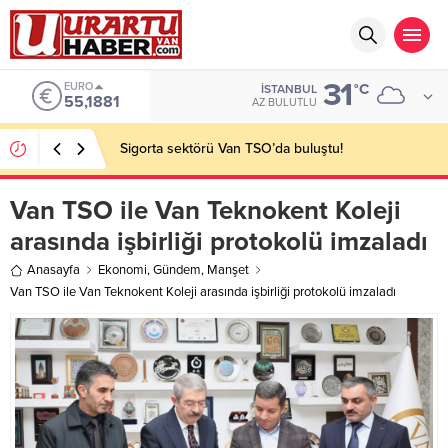
31
EURO
°C
İSTANBUL
55,1881
AZ BULUTLU
Sigorta sektörü Van TSO’da buluştu!
Van TSO ile Van Teknokent Koleji
arasında işbirliği protokolü imzaladı
Anasayfa
Ekonomi
,
Gündem
,
Manşet
Van TSO ile Van Teknokent Koleji arasında işbirliği protokolü imzaladı