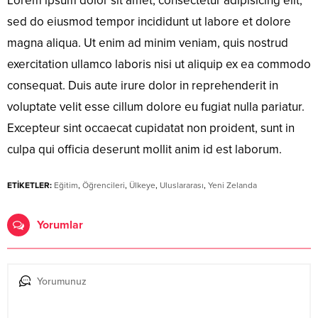
Lorem ipsum dolor sit amet, consectetur adipisicing elit,
sed do eiusmod tempor incididunt ut labore et dolore
magna aliqua. Ut enim ad minim veniam, quis nostrud
exercitation ullamco laboris nisi ut aliquip ex ea commodo
consequat. Duis aute irure dolor in reprehenderit in
voluptate velit esse cillum dolore eu fugiat nulla pariatur.
Excepteur sint occaecat cupidatat non proident, sunt in
culpa qui officia deserunt mollit anim id est laborum.
ETİKETLER:
Eğitim
,
Öğrencileri
,
Ülkeye
,
Uluslararası
,
Yeni Zelanda
Yorumlar