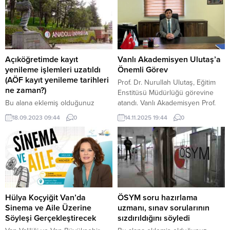
Açıköğretimde kayıt
Vanlı Akademisyen Ulutaş’a
yenileme işlemleri uzatıldı
Önemli Görev
(AÖF kayıt yenileme tarihleri
Prof. Dr. Nurullah Ulutaş, Eğitim
ne zaman?)
Enstitüsü Müdürlüğü görevine
Bu alana eklemiş olduğunuz
atandı. Vanlı Akademisyen Prof.
haberle ilgili kısa bir özet bilgisi
Dr. Nurullah Ulutaş, Bitlis Eren
18.09.2023 09:44
0
14.11.2025 19:44
0
ekleyebilirsiniz. Bu metin yazı
Üniversitesi Lisansüstü Eğitim
düzenleme sayfasında “Özet”
Enstitüsü Müdürlüğü görevine
bölümünden eklenebilir. Özet
getirildi. Prof. Dr. Nurullah Ulutaş,
eklenmişse başlık altında kalın
Bitlis Eren Üniversitesi Rektörü
olarak bu şekilde gösterilir,
Prof. Dr. Necmettin Elmastaş’ın
eklenmemişse bu alan boş kalır.
tensipleriyle, Lisansüstü Eğitim
Enstitüsü Müdürlüğü görevine
atandı. REKTÖR ELMASTAŞ’A
Hülya Koçyiğit Van’da
ÖSYM soru hazırlama
TEŞEKKÜR… Şahsına güvenerek,
Sinema ve Aile Üzerine
uzmanı, sınav sorularının
kendisini söz...
Söyleşi Gerçekleştirecek
sızdırıldığını söyledi