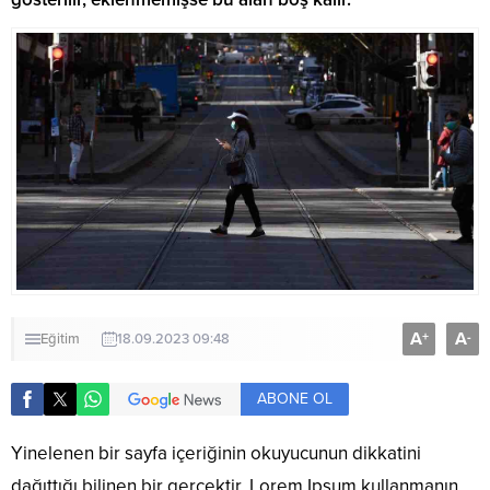
A
A
+
-
Eğitim
18.09.2023 09:48
ABONE OL
Yinelenen bir sayfa içeriğinin okuyucunun dikkatini
dağıttığı bilinen bir gerçektir. Lorem Ipsum kullanmanın