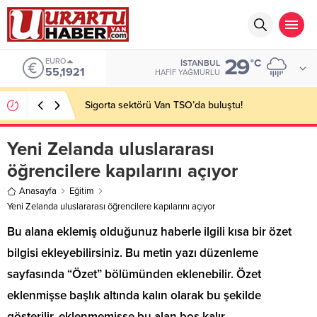
29
EURO
°C
İSTANBUL
55,1921
HAFIF YAĞMURLU
Sigorta sektörü Van TSO’da buluştu!
Yeni Zelanda uluslararası
öğrencilere kapılarını açıyor
Anasayfa
Eğitim
Yeni Zelanda uluslararası öğrencilere kapılarını açıyor
Bu alana eklemiş olduğunuz haberle ilgili kısa bir özet
bilgisi ekleyebilirsiniz. Bu metin yazı düzenleme
sayfasında “Özet” bölümünden eklenebilir. Özet
eklenmişse başlık altında kalın olarak bu şekilde
gösterilir, eklenmemişse bu alan boş kalır.