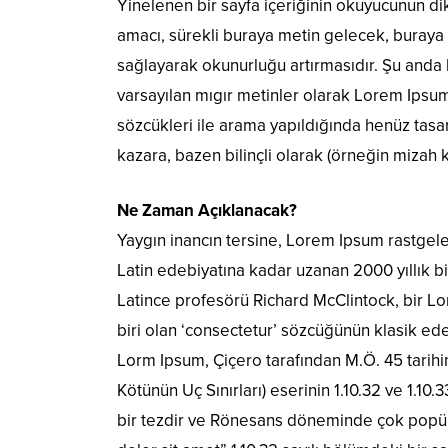
Yinelenen bir sayfa içeriğinin okuyucunun dik
amacı, sürekli buraya metin gelecek, buraya
sağlayarak okunurluğu artırmasıdır. Şu anda 
varsayılan mıgır metinler olarak Lorem Ipsu
sözcükleri ile arama yapıldığında henüz tasar
kazara, bazen bilinçli olarak (örneğin mizah kat
Ne Zaman Açıklanacak?
Yaygın inancın tersine, Lorem Ipsum rastgel
Latin edebiyatına kadar uzanan 2000 yıllık 
Latince profesörü Richard McClintock, bir 
biri olan ‘consectetur’ sözcüğünün klasik ede
Lorm Ipsum, Çiçero tarafından M.Ö. 45 tarih
Kötünün Uç Sınırları) eserinin 1.10.32 ve 1.10
bir tezdir ve Rönesans döneminde çok popüle