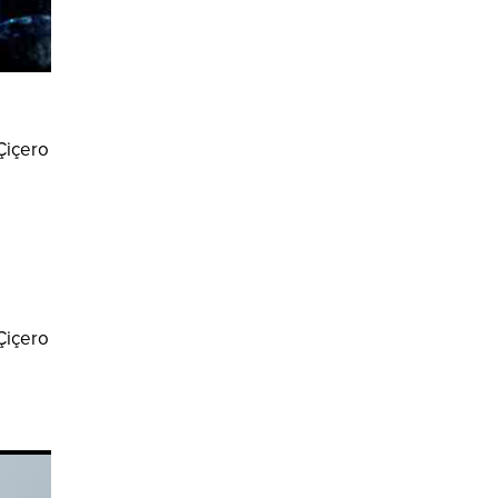
 Çiçero
 Çiçero