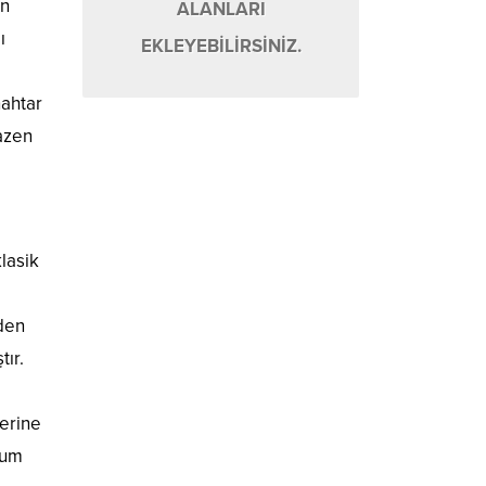
ın
ALANLARI
ı
EKLEYEBİLİRSİNİZ.
nahtar
bazen
lasik
den
tır.
zerine
sum