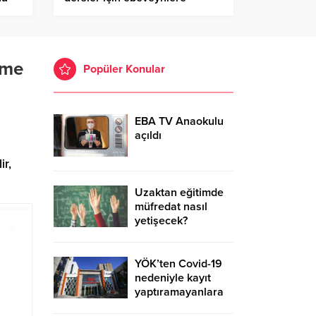
öneriler
eme
Popüler Konular
EBA TV Anaokulu
açıldı
ir,
Uzaktan eğitimde
müfredat nasıl
yetişecek?
YÖK’ten Covid-19
nedeniyle kayıt
yaptıramayanlara
ek süre