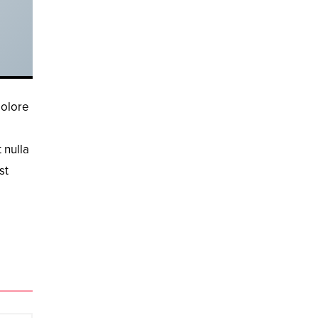
dolore
 nulla
st