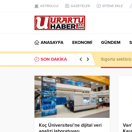
ASTROLOJİ
GAZETELER
SİTENE EKLE
ANASAYFA
EKONOMİ
GÜNDEM
S
SON DAKİKA
VAN TSO: Takip
Koç Üniversitesi’ne dijital veri
Van’
analizi laboratuvarı
Kara