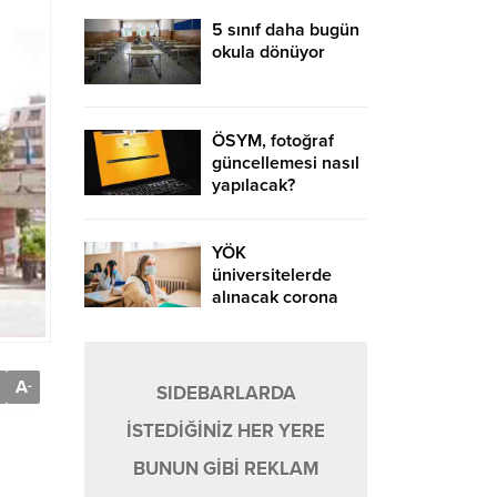
5 sınıf daha bugün
okula dönüyor
ÖSYM, fotoğraf
güncellemesi nasıl
yapılacak?
YÖK
üniversitelerde
alınacak corona
virüs tedbirlerini
açıkladı
A
-
SIDEBARLARDA
İSTEDİĞİNİZ HER YERE
BUNUN GİBİ REKLAM