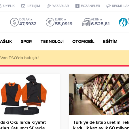
ÜYELİK
İLETİŞİM
YAZARLAR
ECZANELER
RESMİ İLA
DOLAR
EURO
ALTIN
47,5932
55,0919
6.525,81
AĞLIK
SPOR
TEKNOLOJİ
OTOMOBİL
EĞİTİM
 ediyoruz!
daki Okullarda Kıyafet
Türkiye’de kitap üretimi re
rları Katılımcı Süreçle
kırdı, ilk kez aylık 60 milyo