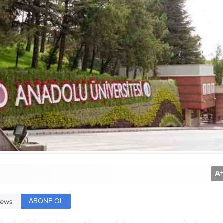
A
+
ABONE OL