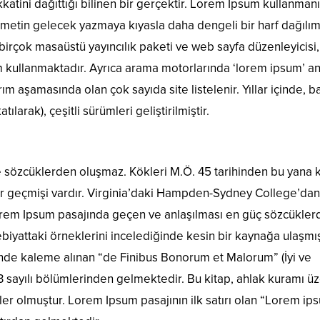
katini dağıttığı bilinen bir gerçektir. Lorem Ipsum kullanman
 metin gelecek yazmaya kıyasla daha dengeli bir harf dağılım
birçok masaüstü yayıncılık paketi ve web sayfa düzenleyicisi,
m kullanmaktadır. Ayrıca arama motorlarında ‘lorem ipsum’ a
ım aşamasında olan çok sayıda site listelenir. Yıllar içinde, 
ılarak), çeşitli sürümleri geliştirilmiştir.
e sözcüklerden oluşmaz. Kökleri M.Ö. 45 tarihinden bu yana k
bir geçmişi vardır. Virginia’daki Hampden-Sydney College’dan
Lorem Ipsum pasajında geçen ve anlaşılması en güç sözcükler
biyattaki örneklerini incelediğinde kesin bir kaynağa ulaşmış
inde kaleme alınan “de Finibus Bonorum et Malorum” (İyi ve
.33 sayılı bölümlerinden gelmektedir. Bu kitap, ahlak kuramı ü
r olmuştur. Lorem Ipsum pasajının ilk satırı olan “Lorem ip