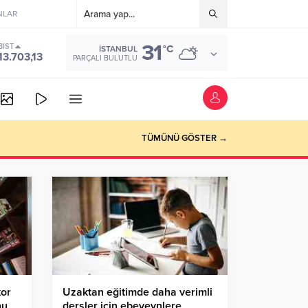
NLAR
31
BIST
°C
İSTANBUL
13.703,13
PARÇALI BULUTLU
TÜMÜNÜ GÖSTER →
kor
Uzaktan eğitimde daha verimli
nu
dersler için ebeveynlere