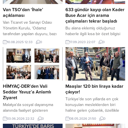
Van TSO’dan ‘İhale’
633 gündür kayıp olan Kader
açıklaması
Buse Acar için arama
çalışmaları tekrar başladı
Van Ticaret ve Sanayi Odası
Yönetim Kurulu, ‘Odamız
Bu alana eklemiş olduğunuz
tarafından yapılan duyuru, bazı
haberle ilgili kısa bir özet bilgisi
basın yayın organları tarafından
ekleyebilirsiniz. Bu metin yazı
10.08.2025 12:33
0
17.09.2023 22:07
0
manipüle edilmiş ve kurumumuz
düzenleme sayfasında “Özet”
siyasi partiler/aktörler ile karşı
bölümünden eklenebilir. Özet
karşıya getirilmeye çalışılmıştır’
eklenmişse başlık altında kalın
denildi. Van Ticaret ve
olarak bu şekilde gösterilir,
Sanayi Odası Yönetim Kurulu
eklenmemişse bu alan boş kalır.
tarafından yapılan açıklamada, oda
tarafından 4 Ağustos 2025...
HİMYAÇ-DER’den Vali
Maaşlar 120 bin liraya kadar
Seddar Yavuz’a Anlamlı
çıkıyor!
Ziyaret
Türkiye’de son yıllarda en çok
Malatya’da sosyal dayanışma
konuşulan mesleklerden biri
alanında faaliyet gösteren
haline gelen çobanlık, özellikle
HİMYAÇ-DER (Hikâyeye Muhtaç
hayvancılığın yoğun yapıldığı
03.06.2026 22:32
0
08.05.2026 21:50
0
Yaşlılar, Çocuklar ve Kadınlar
doğu illerinde ciddi bir iş gücü
Sosyal Yardım ve Dayanışma
sorununu da beraberinde