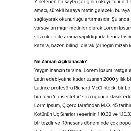
Yinelenen bir sayfa içeriğinin okuyucunun dik
amacı, sürekli buraya metin gelecek, buraya
sağlayarak okunurluğu artırmasıdır. Şu anda 
varsayılan mıgır metinler olarak Lorem Ipsu
sözcükleri ile arama yapıldığında henüz tasar
kazara, bazen bilinçli olarak (örneğin mizah kat
Ne Zaman Açıklanacak?
Yaygın inancın tersine, Lorem Ipsum rastgel
Latin edebiyatına kadar uzanan 2000 yıllık 
Latince profesörü Richard McClintock, bir 
biri olan ‘consectetur’ sözcüğünün klasik ede
Lorm Ipsum, Çiçero tarafından M.Ö. 45 tarih
Kötünün Uç Sınırları) eserinin 1.10.32 ve 1.10
bir tezdir ve Rönesans döneminde çok popüle