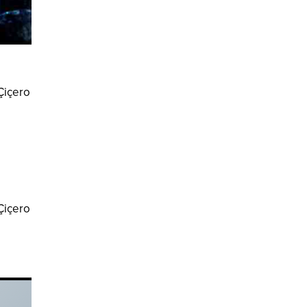
 Çiçero
 Çiçero