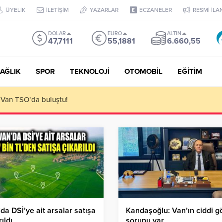
ÜYELİK
İLETİŞİM
YAZARLAR
ECZANELER
RESMİ İLA
DOLAR
EURO
ALTIN
47,7111
55,1881
6.660,55
AĞLIK
SPOR
TEKNOLOJİ
OTOMOBİL
EĞİTİM
 ediyoruz!
da DSİ’ye ait arsalar satışa
Kandaşoğlu: Van’ın ciddi g
rıldı
sorunu var