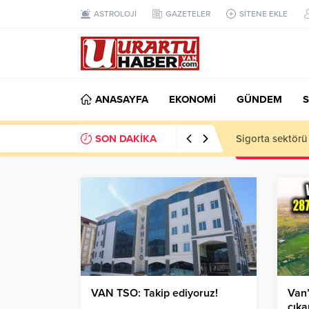
ASTROLOJİ
GAZETELER
SİTENE EKLE
ANASAYFA
EKONOMİ
GÜNDEM
S
SON DAKİKA
VAN TSO: Takip
VAN TSO: Takip ediyoruz!
Van’
çıka