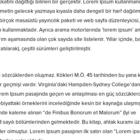
katini dağıttığı bilinen bir gerçektir. Lorem Ipsum kullanman
 metin gelecek yazmaya kıyasla daha dengeli bir harf dağılım
birçok masaüstü yayıncılık paketi ve web sayfa düzenleyicisi,
m kullanmaktadır. Ayrıca arama motorlarında ‘lorem ipsum’ a
ım aşamasında olan çok sayıda site listelenir. Yıllar içinde, 
ılarak), çeşitli sürümleri geliştirilmiştir.
e sözcüklerden oluşmaz. Kökleri M.Ö. 45 tarihinden bu yana k
bir geçmişi vardır. Virginia’daki Hampden-Sydney College’dan
Lorem Ipsum pasajında geçen ve anlaşılması en güç sözcükler
biyattaki örneklerini incelediğinde kesin bir kaynağa ulaşmış
inde kaleme alınan “de Finibus Bonorum et Malorum” (İyi ve
.33 sayılı bölümlerinden gelmektedir. Bu kitap, ahlak kuramı ü
r olmuştur. Lorem Ipsum pasajının ilk satırı olan “Lorem ip