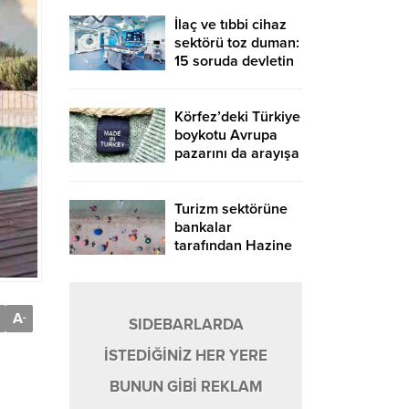
vergi alınmayacak
İlaç ve tıbbi cihaz
sektörü toz duman:
15 soruda devletin
feragat baskısı…
Körfez’deki Türkiye
boykotu Avrupa
pazarını da arayışa
soktu
Turizm sektörüne
bankalar
tarafından Hazine
garantisiyle 10
milyar TL kredi
desteği sağlanacak
A
-
SIDEBARLARDA
İSTEDİĞİNİZ HER YERE
BUNUN GİBİ REKLAM