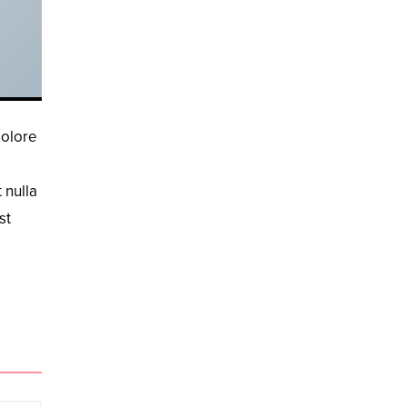
dolore
 nulla
st