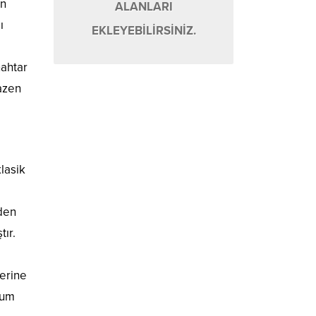
ın
ALANLARI
ı
EKLEYEBİLİRSİNİZ.
nahtar
bazen
lasik
den
tır.
zerine
sum