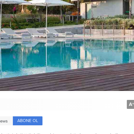
A
+
ABONE OL