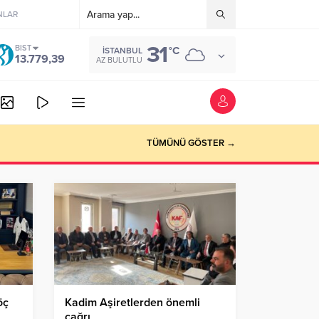
NLAR
31
BIST
°C
İSTANBUL
13.779,39
AZ BULUTLU
TÜMÜNÜ GÖSTER →
öç
Kadim Aşiretlerden önemli
çağrı