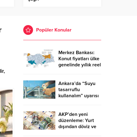
r
Popüler Konular
Merkez Bankası:
Konut fiyatları ülke
genelinde yıllık reel
ir,
yüzde 12.9,
İstanbul’da yüzde
23.3 yükseldi
Ankara’da “Suyu
tasarruflu
kullanalım” uyarısı
AKP’den yeni
düzenleme: Yurt
dışından döviz ve
altın getirenden