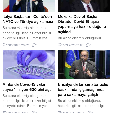
İtalya Başbakanı Conte’den
Meksika Devlet Başkanı
NATO ve Türkiye açıklaması
Obrador Covid-19 aşısı
yaptırmaya hazır olduğunu
Bu alana eklemiş olduğunuz
açıkladı
haberle ilgili kısa bir özet bilgisi
ekleyebilirsiniz. Bu metin yazı
Bu alana eklemiş olduğunuz
düzenleme sayfasında “Özet”
haberle ilgili kısa bir özet bilgisi
17.09.2023 20:09
0
17.09.2023 19:12
0
bölümünden eklenebilir. Özet
ekleyebilirsiniz. Bu metin yazı
eklenmişse başlık altında kalın
düzenleme sayfasında “Özet”
olarak bu şekilde gösterilir,
bölümünden eklenebilir. Özet
eklenmemişse bu alan boş kalır.
eklenmişse başlık altında kalın
olarak bu şekilde gösterilir,
eklenmemişse bu alan boş kalır.
Afrika’da Covid-19 vaka
Brezilya’da bir senatör polis
sayısı 1 milyon 630 bini aştı
baskınında iç çamaşırında
para saklamaya çalıştı
Bu alana eklemiş olduğunuz
haberle ilgili kısa bir özet bilgisi
Bu alana eklemiş olduğunuz
ekleyebilirsiniz. Bu metin yazı
haberle ilgili kısa bir özet bilgisi
düzenleme sayfasında “Özet”
ekleyebilirsiniz. Bu metin yazı
17.09.2023 20:01
0
17.09.2023 20:23
0