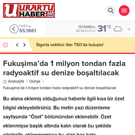
31
EURO
°C
İSTANBUL
55,1881
AZ BULUTLU
Sigorta sektörü Van TSO’da buluştu!
Fukuşima’da 1 milyon tondan fazla
radyoaktif su denize boşaltılacak
Anasayfa
Dünya
Fukuşima’da 1 milyon tondan fazla radyoaktif su denize boşaltılacak
Bu alana eklemiş olduğunuz haberle ilgili kısa bir özet
bilgisi ekleyebilirsiniz. Bu metin yazı düzenleme
sayfasında “Özet” bölümünden eklenebilir. Özet
eklenmişse başlık altında kalın olarak bu şekilde
gösterilir, eklenmemişse bu alan boş kalır.