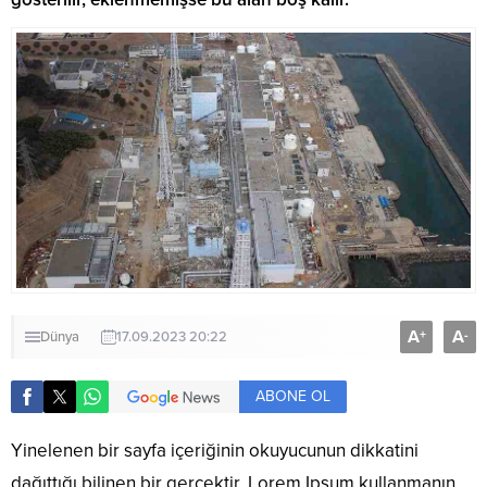
A
A
+
-
Dünya
17.09.2023 20:22
ABONE OL
Yinelenen bir sayfa içeriğinin okuyucunun dikkatini
dağıttığı bilinen bir gerçektir. Lorem Ipsum kullanmanın