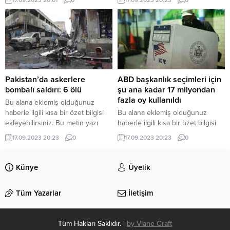
bölümünden eklenebilir. Özet
düzenleme sayfasında “Özet”
eklenmişse başlık altında kalın
bölümünden eklenebilir. Özet
olarak bu şekilde gösterilir,
eklenmişse başlık altında kalın
eklenmemişse bu alan boş kalır.
olarak bu şekilde gösterilir,
eklenmemişse bu alan boş kalır.
Pakistan’da askerlere
ABD başkanlık seçimleri için
bombalı saldırı: 6 ölü
şu ana kadar 17 milyondan
fazla oy kullanıldı
Bu alana eklemiş olduğunuz
haberle ilgili kısa bir özet bilgisi
Bu alana eklemiş olduğunuz
ekleyebilirsiniz. Bu metin yazı
haberle ilgili kısa bir özet bilgisi
düzenleme sayfasında “Özet”
ekleyebilirsiniz. Bu metin yazı
17.09.2023 20:23
0
17.09.2023 20:23
0
bölümünden eklenebilir. Özet
düzenleme sayfasında “Özet”
eklenmişse başlık altında kalın
bölümünden eklenebilir. Özet
olarak bu şekilde gösterilir,
eklenmişse başlık altında kalın
Künye
Üyelik
eklenmemişse bu alan boş kalır.
olarak bu şekilde gösterilir,
eklenmemişse bu alan boş kalır.
Tüm Yazarlar
İletişim
Tüm Hakları Saklıdır. |
by Viane Craft