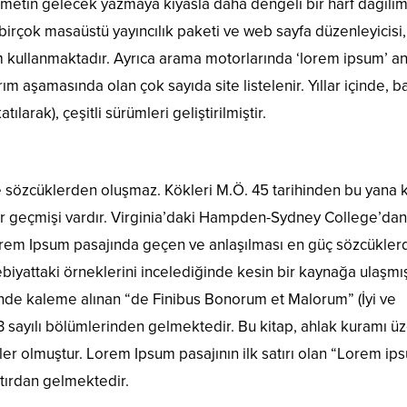
 metin gelecek yazmaya kıyasla daha dengeli bir harf dağılım
birçok masaüstü yayıncılık paketi ve web sayfa düzenleyicisi,
m kullanmaktadır. Ayrıca arama motorlarında ‘lorem ipsum’ a
ım aşamasında olan çok sayıda site listelenir. Yıllar içinde, 
ılarak), çeşitli sürümleri geliştirilmiştir.
e sözcüklerden oluşmaz. Kökleri M.Ö. 45 tarihinden bu yana k
bir geçmişi vardır. Virginia’daki Hampden-Sydney College’dan
Lorem Ipsum pasajında geçen ve anlaşılması en güç sözcükler
biyattaki örneklerini incelediğinde kesin bir kaynağa ulaşmış
inde kaleme alınan “de Finibus Bonorum et Malorum” (İyi ve
.33 sayılı bölümlerinden gelmektedir. Bu kitap, ahlak kuramı ü
r olmuştur. Lorem Ipsum pasajının ilk satırı olan “Lorem ip
atırdan gelmektedir.