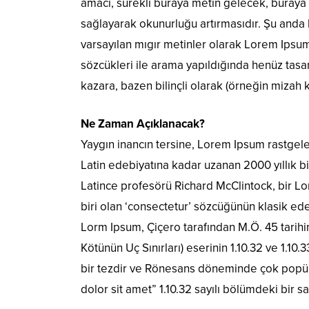
amacı, sürekli buraya metin gelecek, buraya
sağlayarak okunurluğu artırmasıdır. Şu anda 
varsayılan mıgır metinler olarak Lorem Ipsu
sözcükleri ile arama yapıldığında henüz tasar
kazara, bazen bilinçli olarak (örneğin mizah kat
Ne Zaman Açıklanacak?
Yaygın inancın tersine, Lorem Ipsum rastgel
Latin edebiyatına kadar uzanan 2000 yıllık 
Latince profesörü Richard McClintock, bir 
biri olan ‘consectetur’ sözcüğünün klasik ede
Lorm Ipsum, Çiçero tarafından M.Ö. 45 tarih
Kötünün Uç Sınırları) eserinin 1.10.32 ve 1.10
bir tezdir ve Rönesans döneminde çok popüle
dolor sit amet” 1.10.32 sayılı bölümdeki bir s