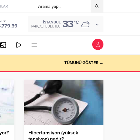
NLAR
33
ST
°C
İSTANBUL
3.779,39
PARÇALI BULUTLU
TÜMÜNÜ GÖSTER →
yor?
Hipertansiyon (yüksek
tansiyon) nedir?