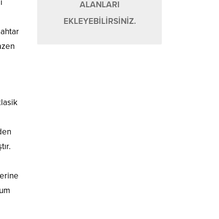
ı
ALANLARI
EKLEYEBİLİRSİNİZ.
nahtar
bazen
lasik
den
tır.
zerine
sum