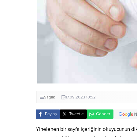
Sağlık
17.09.2023 10:52
Paylaş
Tweetle
Gönder
Yinelenen bir sayfa içeriğinin okuyucunun dik