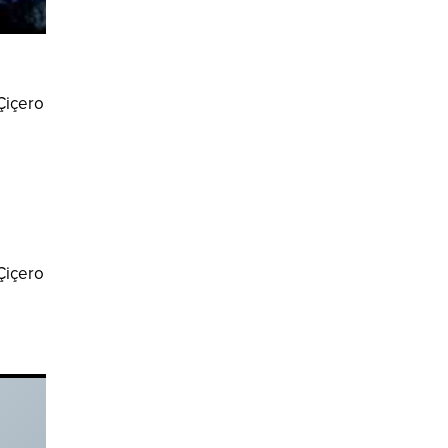
 Çiçero
 Çiçero