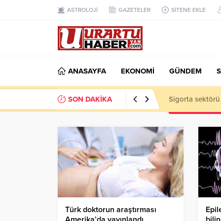
ASTROLOJİ
GAZETELER
SİTENE EKLE
ANASAYFA
EKONOMİ
GÜNDEM
S
SON DAKİKA
VAN TSO: Takip
Türk doktorun araştırması
Epil
Amerika’da yayınlandı
bili