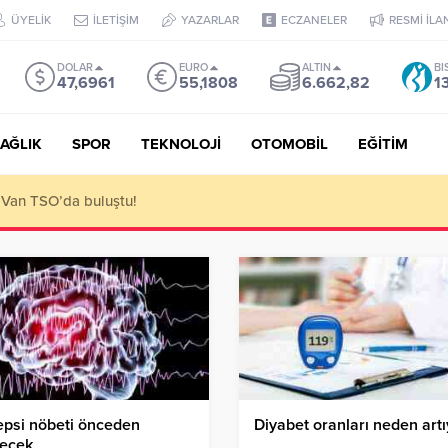
ÜYELİK
İLETİŞİM
YAZARLAR
ECZANELER
RESMİ İLA
DOLAR
EURO
ALTIN
BI
47,6961
55,1808
6.662,82
1
AĞLIK
SPOR
TEKNOLOJİ
OTOMOBİL
EĞİTİM
 ediyoruz!
epsi nöbeti önceden
Diyabet oranları neden artı
necek