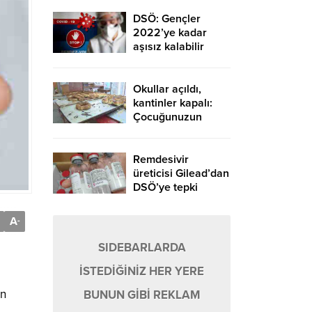
giderse Mayıs’ta
hazır”
DSÖ: Gençler
2022’ye kadar
aşısız kalabilir
Okullar açıldı,
kantinler kapalı:
Çocuğunuzun
bağışıklığını
beslenme
çantasıyla koruyun
Remdesivir
üreticisi Gilead’dan
DSÖ’ye tepki
A
-
SIDEBARLARDA
İSTEDİĞİNİZ HER YERE
ın
BUNUN GİBİ REKLAM