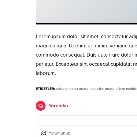
Lorem ipsum dolor sit amet, consectetur adip
magna aliqua. Ut enim ad minim veniam, quis n
commodo consequat. Duis aute irure dolor in 
pariatur. Excepteur sint occaecat cupidatat no
laborum.
ETİKETLER:
ankara eczacı odası
,
eczacılar odası
,
etken madd
Yorumlar