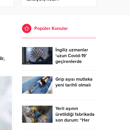
Hipertansiyonun nedenleri
nelerdir?
Popüler Konular
İngiliz uzmanlar
‘uzun Covid-19’
ir,
geçirenlerde
ortaya çıkan 4 ana
sendroma dikkat
çekti
Grip aşısı mutlaka
yeni tarihli olmalı
Yerli aşının
üretildiği fabrikada
son durum: “Her
şey yolunda