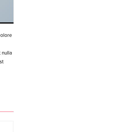
dolore
 nulla
st