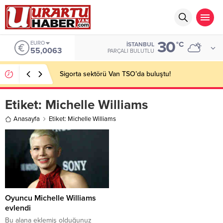
30
EURO
°C
İSTANBUL
55,0063
PARÇALI BULUTLU
Sigorta sektörü Van TSO’da buluştu!
Etiket:
Michelle Williams
Anasayfa
Etiket: Michelle Williams
Oyuncu Michelle Williams
evlendi
Bu alana eklemiş olduğunuz