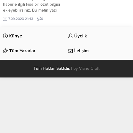
haberle ilgili kısa bir özet bilgisi
ekleyebilirsiniz. Bu metin yazı
düzenleme sayfasında “Özet”
17.09.2023 21:43
0
bölümünden eklenebilir. Özet
eklenmişse başlık altında kalın
olarak bu şekilde gösterilir,
Künye
Üyelik
eklenmemişse bu alan boş kalır.
Tüm Yazarlar
İletişim
Tüm Hakları Saklıdır. |
by Viane Craft