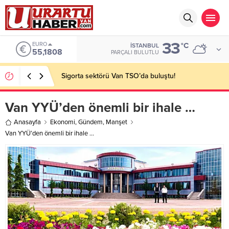
33
EURO
°C
İSTANBUL
55,1808
PARÇALI BULUTLU
Sigorta sektörü Van TSO’da buluştu!
Van YYÜ’den önemli bir ihale …
Anasayfa
Ekonomi
,
Gündem
,
Manşet
Van YYÜ’den önemli bir ihale …