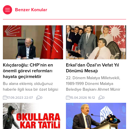
Benzer Konular
Kılıçdaroğlu: CHP’nin en
Erkal’dan Özal’ın Vefat Yıl
önemli görevi reformları
Dönümü Mesajı
hayata geçirmektir
22. Dönem Malatya Milletvekili,
Bu alana eklemiş olduğunuz
1989-1999 Dönemi Malatya
haberle ilgili kısa bir özet bilgisi
Belediye Başkanı Ahmet Münir
ekleyebilirsiniz. Bu metin yazı
Erkal, ülkemizin büyük devlet ve
17.09.2023 22:07
0
15.04.2026 16:12
0
düzenleme sayfasında “Özet”
siyaset adamı, 8.
bölümünden eklenebilir. Özet
Cumhurbaşkanımız Turgut Özal’ı
eklenmişse başlık altında kalın
vefat yıl dönümünde rahmet,
olarak bu şekilde gösterilir,
minnet ve saygıyla andığını ifade
eklenmemişse bu alan boş kalır.
etti. Erkal mesajında, Turgut Özal’ı