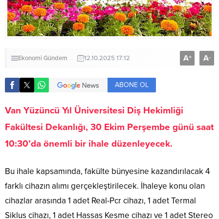
A
A
+
-
Ekonomi
Gündem
12.10.2025 17:12
ABONE OL
Van Yüzüncü Yıl Üniversitesi Diş Hekimliği
Fakültesi Dekanlığı, 30 Ekim Perşembe günü saat
10:30’da önemli bir ihale düzenleyecek.
Bu ihale kapsamında, fakülte bünyesine kazandırılacak 4
farklı cihazın alımı gerçekleştirilecek. İhaleye konu olan
cihazlar arasında 1 adet Real-Pcr cihazı, 1 adet Termal
Siklus cihazı, 1 adet Hassas Kesme cihazı ve 1 adet Stereo