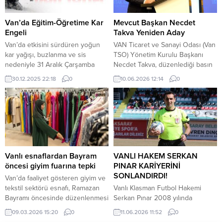
anarken yalnızca bir dönemin
değil; aynı zamanda bir anlayışın,
bir vizyonun ve Türkiye’ye
Van’da Eğitim-Öğretime Kar
Mevcut Başkan Necdet
kazandırdığı...
Engeli
Takva Yeniden Aday
Van’da etkisini sürdüren yoğun
VAN Ticaret ve Sanayi Odası (Van
kar yağışı, buzlanma ve sis
TSO) Yönetim Kurulu Başkanı
nedeniyle 31 Aralık Çarşamba
Necdet Takva, düzenlediği basın
günü il genelinde tüm resmi ve
toplantısında oda seçimlerinde
30.12.2025 22:18
0
10.06.2026 12:14
0
özel eğitim kurumlarında eğitime 1
yeniden aday olacağını açıkladı.
gün ara verildi.
Van’daki bir otelde
Van Valiliğinden Yapılan
gerçekleştirilen toplantıda basın
açıklamaya göre,“Meteoroloji
mensuplarıyla bir araya gelen Van
Bölge Müdürlüğümüzle...
TSO Yönetim Kurulu Başkanı
Necdet Takva, adaylığını duyurdu.
2013 yılından bugüne kadar
yaptıkları çalışmaları
Vanlı esnaflardan Bayram
VANLI HAKEM SERKAN
değerlendiren Başkan Takva,
öncesi giyim fuarına tepki
PINAR KARİYERİNİ
görev...
SONLANDIRDI!
Van’da faaliyet gösteren giyim ve
tekstil sektörü esnafı, Ramazan
Vanlı Klasman Futbol Hakemi
Bayramı öncesinde düzenlenmesi
Serkan Pınar 2008 yılında
planlanan Giyim Fuarı’nın tarihine
başladığı başarı dolu Futbol
09.03.2026 15:20
0
11.06.2026 11:52
0
tepki gösterdi. Esnaf temsilcileri,
Hakemlik kariyerini aldığı radikal