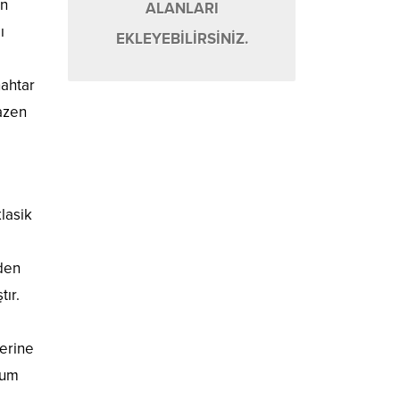
ın
ALANLARI
ı
EKLEYEBİLİRSİNİZ.
nahtar
bazen
lasik
den
tır.
zerine
sum