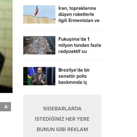
İran, topraklarına
düşen roketlerle
ilgili Ermenistan ve
Azerbaycan’ı
uyardı
Fukuşima’da 1
milyon tondan fazla
radyoaktif su
denize boşaltılacak
Brezilya’da bir
senatör polis
baskınında iç
çamaşırında para
saklamaya çalıştı
A
-
SIDEBARLARDA
İSTEDİĞİNİZ HER YERE
BUNUN GİBİ REKLAM