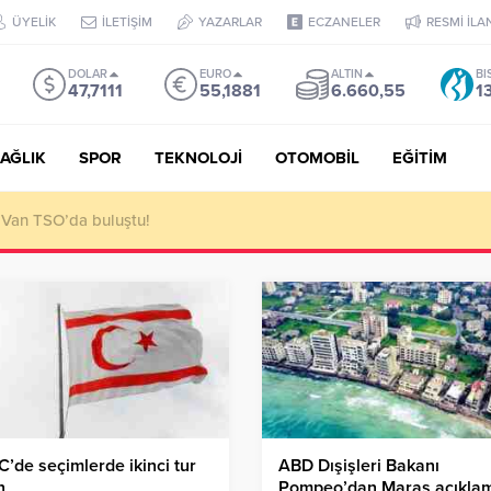
ÜYELİK
İLETİŞİM
YAZARLAR
ECZANELER
RESMİ İLA
DOLAR
EURO
ALTIN
BI
47,7111
55,1881
6.660,55
1
AĞLIK
SPOR
TEKNOLOJİ
OTOMOBİL
EĞİTİM
 ediyoruz!
’de seçimlerde ikinci tur
ABD Dışişleri Bakanı
n
Pompeo’dan Maraş açıkla