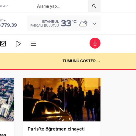
NLAR
33
ST
°C
İSTANBUL
3.779,39
PARÇALI BULUTLU
TÜMÜNÜ GÖSTER →
Paris’te öğretmen cinayeti
ması