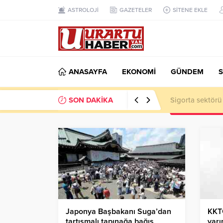
ASTROLOJİ
GAZETELER
SİTENE EKLE
ANASAYFA
EKONOMİ
GÜNDEM
S
SON DAKİKA
VAN TSO: Takip
Japonya Başbakanı Suga’dan
KKTC
tartışmalı tapınağa bağış
yarı