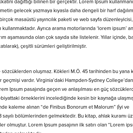
katini dağıttığı bilinen bir gerçektir. Lorem Ipsum kullanman
 metin gelecek yazmaya kıyasla daha dengeli bir harf dağılım
birçok masaüstü yayıncılık paketi ve web sayfa düzenleyicisi,
m kullanmaktadır. Ayrıca arama motorlarında ‘lorem ipsum’ a
ım aşamasında olan çok sayıda site listelenir. Yıllar içinde, 
ılarak), çeşitli sürümleri geliştirilmiştir.
e sözcüklerden oluşmaz. Kökleri M.Ö. 45 tarihinden bu yana k
bir geçmişi vardır. Virginia’daki Hampden-Sydney College’dan
Lorem Ipsum pasajında geçen ve anlaşılması en güç sözcükler
biyattaki örneklerini incelediğinde kesin bir kaynağa ulaşmış
inde kaleme alınan “de Finibus Bonorum et Malorum” (İyi ve
.33 sayılı bölümlerinden gelmektedir. Bu kitap, ahlak kuramı ü
r olmuştur. Lorem Ipsum pasajının ilk satırı olan “Lorem ip