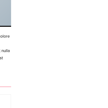
dolore
 nulla
st