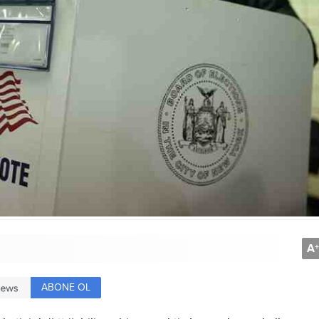
A
+
ABONE OL