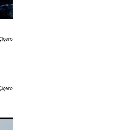
 Çiçero
 Çiçero