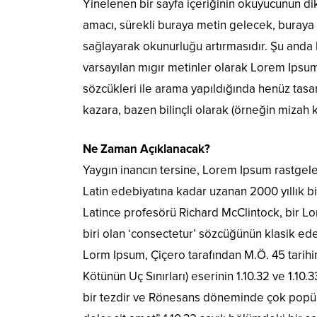
Yinelenen bir sayfa içeriğinin okuyucunun dik
amacı, sürekli buraya metin gelecek, buraya
sağlayarak okunurluğu artırmasıdır. Şu anda 
varsayılan mıgır metinler olarak Lorem Ipsu
sözcükleri ile arama yapıldığında henüz tasar
kazara, bazen bilinçli olarak (örneğin mizah kat
Ne Zaman Açıklanacak?
Yaygın inancın tersine, Lorem Ipsum rastgel
Latin edebiyatına kadar uzanan 2000 yıllık 
Latince profesörü Richard McClintock, bir 
biri olan ‘consectetur’ sözcüğünün klasik ede
Lorm Ipsum, Çiçero tarafından M.Ö. 45 tarih
Kötünün Uç Sınırları) eserinin 1.10.32 ve 1.10
bir tezdir ve Rönesans döneminde çok popüle