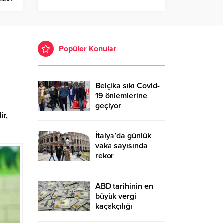
Popüler Konular
Belçika sıkı Covid-
19 önlemlerine
geçiyor
ir,
İtalya’da günlük
vaka sayısında
rekor
ABD tarihinin en
büyük vergi
kaçakçılığı
suçlaması