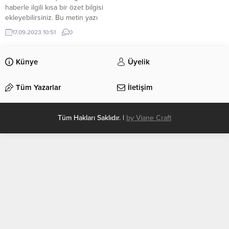
haberle ilgili kısa bir özet bilgisi
ekleyebilirsiniz. Bu metin yazı
düzenleme sayfasında “Özet”
17.09.2023 10:51
0
bölümünden eklenebilir. Özet
eklenmişse başlık altında kalın
olarak bu şekilde gösterilir,
Künye
Üyelik
eklenmemişse bu alan boş kalır.
Tüm Yazarlar
İletişim
Tüm Hakları Saklıdır. |
by Viane Craft