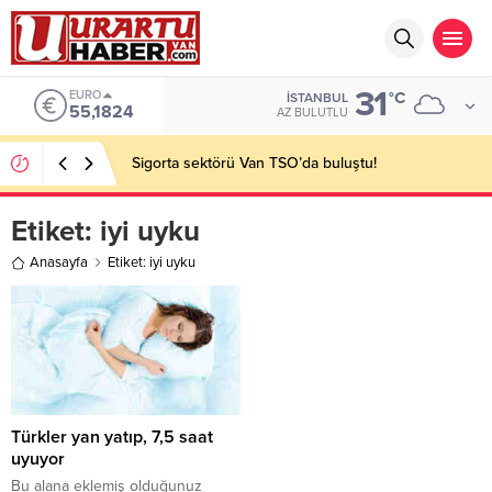
31
EURO
°C
İSTANBUL
55,1824
AZ BULUTLU
Sigorta sektörü Van TSO’da buluştu!
Etiket:
iyi uyku
Anasayfa
Etiket: iyi uyku
Türkler yan yatıp, 7,5 saat
uyuyor
Bu alana eklemiş olduğunuz