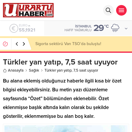
29
ALTIN
°C
İSTANBUL
6.659,09
HAFIF YAĞMURLU
VAN TSO: Takip ediyoruz!
Türkler yan yatıp, 7,5 saat uyuyor
Anasayfa
Sağlık
Türkler yan yatıp, 7,5 saat uyuyor
Bu alana eklemiş olduğunuz haberle ilgili kısa bir özet
bilgisi ekleyebilirsiniz. Bu metin yazı düzenleme
sayfasında “Özet” bölümünden eklenebilir. Özet
eklenmişse başlık altında kalın olarak bu şekilde
gösterilir, eklenmemişse bu alan boş kalır.