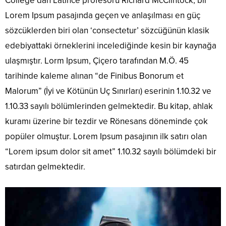
College’dan Latince profesörü Richard McClintock, bir
Lorem Ipsum pasajında geçen ve anlaşılması en güç
sözcüklerden biri olan ‘consectetur’ sözcüğünün klasik
edebiyattaki örneklerini incelediğinde kesin bir kaynağa
ulaşmıştır. Lorm Ipsum, Çiçero tarafından M.Ö. 45
tarihinde kaleme alınan “de Finibus Bonorum et
Malorum” (İyi ve Kötünün Uç Sınırları) eserinin 1.10.32 ve
1.10.33 sayılı bölümlerinden gelmektedir. Bu kitap, ahlak
kuramı üzerine bir tezdir ve Rönesans döneminde çok
popüler olmuştur. Lorem Ipsum pasajının ilk satırı olan
“Lorem ipsum dolor sit amet” 1.10.32 sayılı bölümdeki bir
satırdan gelmektedir.