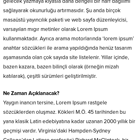
gelecek yazmaya kıyasla daha dengeli bir harf dağılımı
sağlayarak okunurluğu artırmasıdır. Şu anda birçok
masaüstü yayıncılık paketi ve web sayfa düzenleyicisi,
varsayılan mıgır metinler olarak Lorem Ipsum
kullanmaktadır. Ayrıca arama motorlarında ‘lorem ipsum’
anahtar sözcükleri ile arama yapıldığında henüz tasarım
aşamasında olan çok sayıda site listelenir. Yıllar içinde,
bazen kazara, bazen bilinçli olarak (örneğin mizah
katılarak), çeşitli sürümleri geliştirilmiştir.
Ne Zaman Açıklanacak?
Yaygın inancın tersine, Lorem Ipsum rastgele
sözcüklerden oluşmaz. Kökleri M.Ö. 45 tarihinden bu
yana klasik Latin edebiyatına kadar uzanan 2000 yıllık bir
geçmişi vardır. Virginia’daki Hampden-Sydney