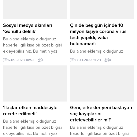
Sosyal medya akımları
Çin’de beş gün içinde 10
‘Gönüllü delilik’
milyon kişiye corona virüs
testi yapıldı, vaka
Bu alana eklemiş olduğunuz
bulunamadı
haberle ilgili kısa bir özet bilgisi
ekleyebilirsiniz. Bu metin yazı
Bu alana eklemiş olduğunuz
düzenleme sayfasında “Özet”
haberle ilgili kısa bir özet bilgisi
17.09.2023 10:52
0
18.09.2023 11:29
0
bölümünden eklenebilir. Özet
ekleyebilirsiniz. Bu metin yazı
eklenmişse başlık altında kalın
düzenleme sayfasında “Özet”
olarak bu şekilde gösterilir,
bölümünden eklenebilir. Özet
eklenmemişse bu alan boş kalır.
eklenmişse başlık altında kalın
olarak bu şekilde gösterilir,
eklenmemişse bu alan boş kalır.
‘İlaçlar etken maddesiyle
Genç erkekler yeni başlayan
reçete edilmeli’
saç kayıplarını
erteleyebilirler mi?
Bu alana eklemiş olduğunuz
haberle ilgili kısa bir özet bilgisi
Bu alana eklemiş olduğunuz
ekleyebilirsiniz. Bu metin yazı
haberle ilgili kısa bir özet bilgisi