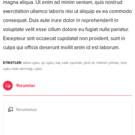
magna aliqua. Ut enim ad minim veniam, quis nostrud
exercitation ullamco laboris nisi ut aliquip ex ea commodo
consequat. Duis aute irure dolor in reprehenderit in
voluptate velit esse cillum dolore eu fugiat nulla pariatur.
Excepteur sint occaecat cupidatat non proident, sunt in
culpa qui officia deserunt mollit anim id est laborum.
ETİKETLER:
ideal uyku
,
iyi uyku
,
kaç saat uyumalı
,
prof. dr. hikmet yılmaz
,
türk
uyku tıbbı derneği
,
uyku
Yorumlar