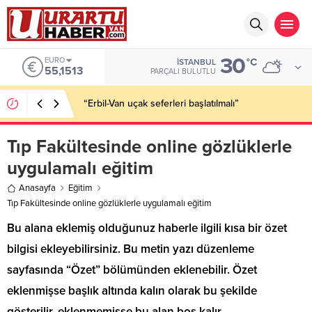
30
EURO
°C
İSTANBUL
55,1513
PARÇALI BULUTLU
“Erbil-Van uçak seferleri başlatılmalı”
Tıp Fakültesinde online gözlüklerle
uygulamalı eğitim
Anasayfa
Eğitim
Tıp Fakültesinde online gözlüklerle uygulamalı eğitim
Bu alana eklemiş olduğunuz haberle ilgili kısa bir özet
bilgisi ekleyebilirsiniz. Bu metin yazı düzenleme
sayfasında “Özet” bölümünden eklenebilir. Özet
eklenmişse başlık altında kalın olarak bu şekilde
gösterilir, eklenmemişse bu alan boş kalır.