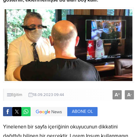
A
A
+
-
Eğitim
18.09.2023 09:44
ABONE OL
Yinelenen bir sayfa içeriğinin okuyucunun dikkatini
dağıttığı bilinen bir gerçektir. Lorem Ipsum kullanmanın