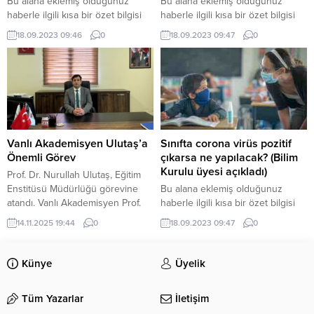
Bu alana eklemiş olduğunuz
Bu alana eklemiş olduğunuz
haberle ilgili kısa bir özet bilgisi
haberle ilgili kısa bir özet bilgisi
ekleyebilirsiniz. Bu metin yazı
ekleyebilirsiniz. Bu metin yazı
18.09.2023 09:46
0
18.09.2023 09:47
0
düzenleme sayfasında “Özet”
düzenleme sayfasında “Özet”
bölümünden eklenebilir. Özet
bölümünden eklenebilir. Özet
eklenmişse başlık altında kalın
eklenmişse başlık altında kalın
olarak bu şekilde gösterilir,
olarak bu şekilde gösterilir,
eklenmemişse bu alan boş kalır.
eklenmemişse bu alan boş kalır.
Vanlı Akademisyen Ulutaş’a
Sınıfta corona virüs pozitif
Önemli Görev
çıkarsa ne yapılacak? (Bilim
Kurulu üyesi açıkladı)
Prof. Dr. Nurullah Ulutaş, Eğitim
Enstitüsü Müdürlüğü görevine
Bu alana eklemiş olduğunuz
atandı. Vanlı Akademisyen Prof.
haberle ilgili kısa bir özet bilgisi
Dr. Nurullah Ulutaş, Bitlis Eren
ekleyebilirsiniz. Bu metin yazı
14.11.2025 19:44
0
18.09.2023 09:47
0
Üniversitesi Lisansüstü Eğitim
düzenleme sayfasında “Özet”
Enstitüsü Müdürlüğü görevine
bölümünden eklenebilir. Özet
getirildi. Prof. Dr. Nurullah Ulutaş,
eklenmişse başlık altında kalın
Künye
Üyelik
Bitlis Eren Üniversitesi Rektörü
olarak bu şekilde gösterilir,
Prof. Dr. Necmettin Elmastaş’ın
eklenmemişse bu alan boş kalır.
Tüm Yazarlar
İletişim
tensipleriyle, Lisansüstü Eğitim