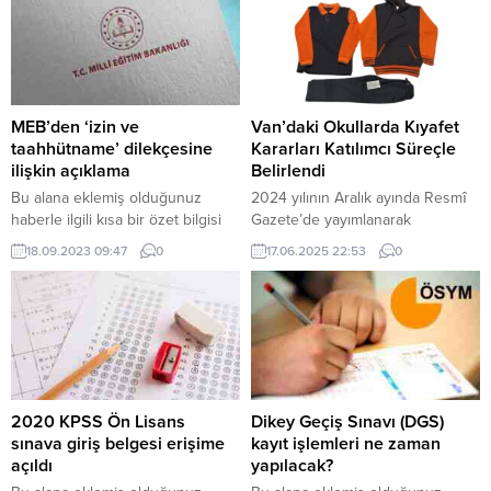
MEB’den ‘izin ve
Van’daki Okullarda Kıyafet
taahhütname’ dilekçesine
Kararları Katılımcı Süreçle
ilişkin açıklama
Belirlendi
Bu alana eklemiş olduğunuz
2024 yılının Aralık ayında Resmî
haberle ilgili kısa bir özet bilgisi
Gazete’de yayımlanarak
ekleyebilirsiniz. Bu metin yazı
yürürlüğe giren “Öğrencilerin
18.09.2023 09:47
0
17.06.2025 22:53
0
düzenleme sayfasında “Özet”
Kılık ve Kıyafetlerine Dair
bölümünden eklenebilir. Özet
Yönetmelik” doğrultusunda, Milli
eklenmişse başlık altında kalın
Eğitim Bakanlığı’na bağlı tüm
olarak bu şekilde gösterilir,
okullarda kıyafet uygulamalarıyla
eklenmemişse bu alan boş kalır.
ilgili karar süreci 2024-2025
eğitim öğretim yılı ikinci
döneminde başlamıştı. Van’daki
okullarda da bu kapsamda alınan
2020 KPSS Ön Lisans
Dikey Geçiş Sınavı (DGS)
kararların, geniş bir katılımla ve
sınava giriş belgesi erişime
kayıt işlemleri ne zaman
planlı bir şekilde yürütüldüğü
açıldı
yapılacak?
görüldü....