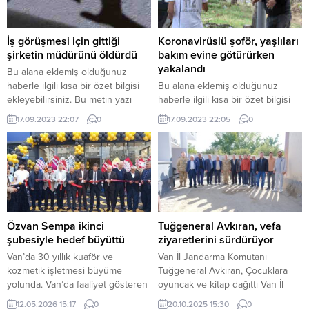
üreten ve inisiyatif alan yönetim
Burak Gültepe, Yönetim Kurulu
anlayışı,...
Üyeleri Reşit Yaren, Mahmut
Köroğlu, Kadir Gülgeldi...
İş görüşmesi için gittiği
Koronavirüslü şoför, yaşlıları
şirketin müdürünü öldürdü
bakım evine götürürken
yakalandı
Bu alana eklemiş olduğunuz
haberle ilgili kısa bir özet bilgisi
Bu alana eklemiş olduğunuz
ekleyebilirsiniz. Bu metin yazı
haberle ilgili kısa bir özet bilgisi
düzenleme sayfasında “Özet”
ekleyebilirsiniz. Bu metin yazı
17.09.2023 22:07
0
17.09.2023 22:05
0
bölümünden eklenebilir. Özet
düzenleme sayfasında “Özet”
eklenmişse başlık altında kalın
bölümünden eklenebilir. Özet
olarak bu şekilde gösterilir,
eklenmişse başlık altında kalın
eklenmemişse bu alan boş kalır.
olarak bu şekilde gösterilir,
eklenmemişse bu alan boş kalır.
Özvan Sempa ikinci
Tuğgeneral Avkıran, vefa
şubesiyle hedef büyüttü
ziyaretlerini sürdürüyor
Van’da 30 yıllık kuaför ve
Van İl Jandarma Komutanı
kozmetik işletmesi büyüme
Tuğgeneral Avkıran, Çocuklara
yolunda. Van’da faaliyet gösteren
oyuncak ve kitap dağıttı Van İl
Özvan Sempa Kozmetik, kuaför
Jandarma Komutanı Tuğgeneral
12.05.2026 15:17
0
20.10.2025 15:30
0