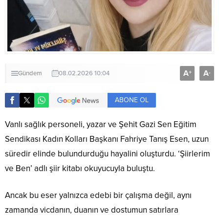
A
A
+
-
Gündem
08.02.2026 10:04
ABONE OL
Vanlı sağlık personeli, yazar ve Şehit Gazi Sen Eğitim
Sendikası Kadın Kolları Başkanı Fahriye Tanış Esen, uzun
süredir elinde bulundurduğu hayalini oluşturdu. ‘Şiirlerim
ve Ben’ adlı şiir kitabı okuyucuyla buluştu.
Ancak bu eser yalnızca edebi bir çalışma değil, aynı
zamanda vicdanın, duanın ve dostumun satırlara