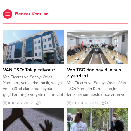
Benzer Konular
VAN TSO: Takip ediyoruz!
Van TSO’dan hayırlı olsun
ziyaretleri
Van Ticaret ve Sanayi Odası
Yönetimi, Van’a ekonomik, sosyal
Van Ticaret ve Sanayi Odası (Van
ve kültürel alanlarda hayata
TSO) Yönetim Kurulu, seçimi
geçirilen proje ve yatırım sürecini
tamamlanan meslek odalarına ve
yakından takip ettiklerini belirtti.
Van Organize Sanayi Bölgesi
30.07.2026 11:32
0
10.02.2026 22:32
0
Van Ticaret ve Sanayi Odası
Başkanlığına hayırlı olsun ziyareti
yaptığı açıklamada, “Bu bağlamda
gerçekleştirdi. Van TSO Başkanı
Vali Sayın Ozan Balcı’nın göreve
Necdet Takva, Başkan Yardımcıları
başladığı ilk günden itibaren
Mehmet Değer ve Serdar Balandi,
sergilediği saha odaklı, çözüm
Yönetim Kurulu Sayman Üye